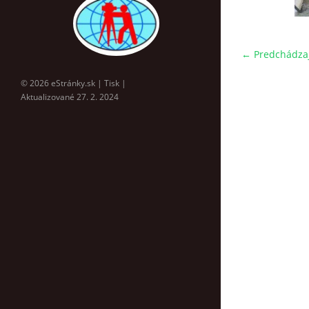
← Predchádza
© 2026 eStránky.sk
|
Tisk
|
Aktualizované 27. 2. 2024