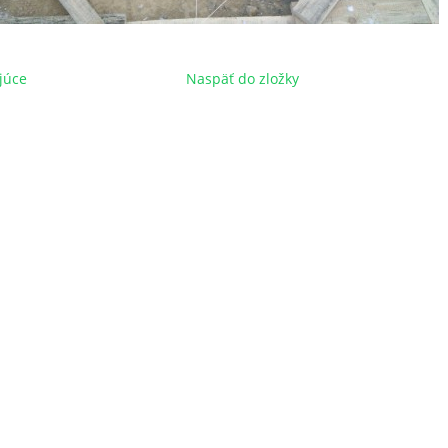
júce
Naspäť do zložky