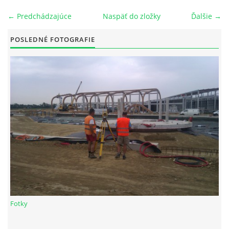
← Predchádzajúce
Naspäť do zložky
Ďalšie →
POSLEDNÉ FOTOGRAFIE
© 2026 eStránky.sk
|
Tisk
|
Aktualizované 27. 2. 2024
Fotky