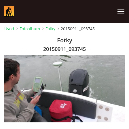
Úvod
Fotoalbum
Fotky
20150911_093745
PROFIL SPOLOČNOSTI
Fotky
20150911_093745
GEODETICKÉ SLUŽBY
KONTAKT
REFERENCIE